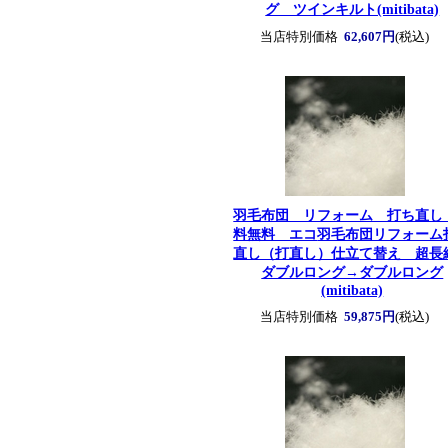
グ ツインキルト(mitibata)
当店特別価格
62,607円
(税込)
羽毛布団 リフォーム 打ち直し
料無料 エコ
羽毛布団リフォーム
直し（打直し）仕立て替え 超
ダブルロング→ダブルロング
(mitibata)
当店特別価格
59,875円
(税込)