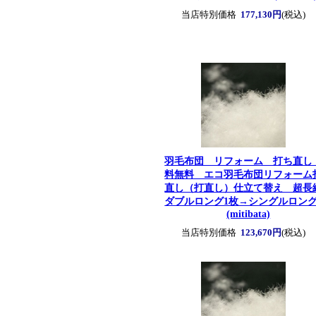
当店特別価格
177,130円
(税込)
羽毛布団 リフォーム 打ち直し
料無料 エコ
羽毛布団リフォーム
直し（打直し）仕立て替え 超
ダブルロング1枚→シングルロング
(mitibata)
当店特別価格
123,670円
(税込)