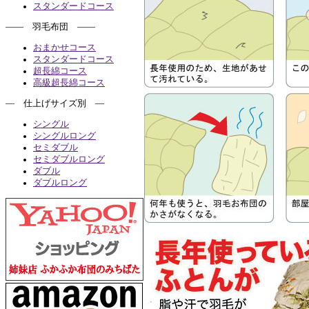
スタンダードコース
―― 羽毛布団 ――
おまかせコース
スタンダードコース
超長綿コース
高級超長綿コース
― 仕上げサイズ別 ―
シングル
シングルロング
セミダブル
セミダブルロング
ダブル
ダブルロング