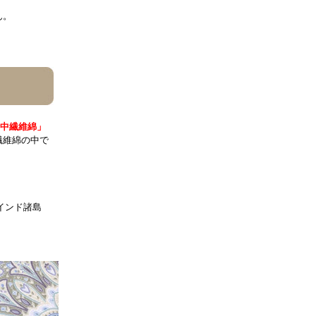
ん。
中繊維綿」
繊維綿の中で
インド諸島