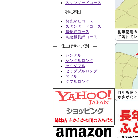
スタンダードコース
―― 羽毛布団 ――
おまかせコース
スタンダードコース
超長綿コース
高級超長綿コース
― 仕上げサイズ別 ―
シングル
シングルロング
セミダブル
セミダブルロング
ダブル
ダブルロング