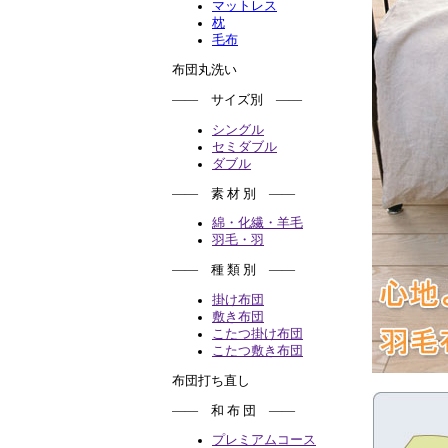
マットレス
枕
毛布
布団丸洗い
―― サイズ別 ――
シングル
セミダブル
ダブル
―― 素 材 別 ――
綿・化繊・羊毛
羽毛・羽
―― 種 類 別 ――
掛け布団
敷き布団
こたつ掛け布団
こたつ敷き布団
布団打ち直し
―― 和 布 団 ――
プレミアムコース