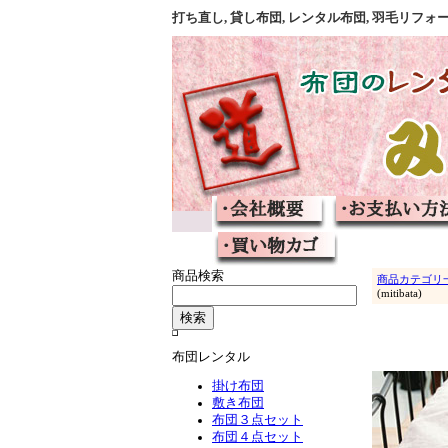
打ち直し, 貸し布団, レンタル布団, 羽毛リ
商品検索
商品カテゴリ
(mitibata)
布団レンタル
掛け布団
敷き布団
布団３点セット
布団４点セット