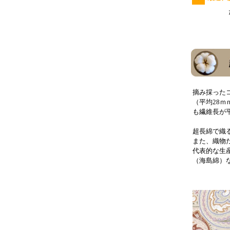
た
摘み採った
（平均28ｍ
も繊維長が平
超長綿で織
また、織物
代表的な生
（海島綿）