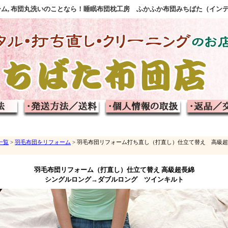
フォーム, 布団丸洗いのことなら！睡眠布団枕工房 ふかふか布団みちばた（イン
一覧
>
羽毛布団をリフォーム
> 羽毛布団リフォーム打ち直し（打直し）仕立て替え 高級
羽毛布団リフォーム（打直し）仕立て替え 高級超長綿
シングルロング→ダブルロング ツインキルト