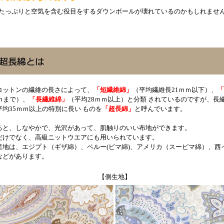
っぷりと空気を含む役目をするダウンボールが壊れているのかもしれませ
コットンの繊維の長さによって、
「短繊維綿」
（平均繊維長21ｍｍ以下）、
「
ｍまで）、
「長繊維綿」
（平均28ｍｍ以上）と分類 されているのですが、長
均35ｍｍ以上の特別に長い ものを
「超長綿」
と呼んでいます。
ると、しなやかで、光沢があって、肌触りのいい布地ができます。
だけでなく、高級ニットウエアにも用いられています。
産地は、エジプト（ギザ綿）、ペルー(ピマ綿)、アメリカ（スーピマ綿）、西
などがあります。
【側生地】