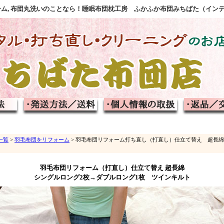
フォーム, 布団丸洗いのことなら！睡眠布団枕工房 ふかふか布団みちばた（イン
一覧
>
羽毛布団をリフォーム
> 羽毛布団リフォーム打ち直し（打直し）仕立て替え 超長綿
羽毛布団リフォーム（打直し）仕立て替え 超長綿
シングルロング2枚→ダブルロング1枚 ツインキルト