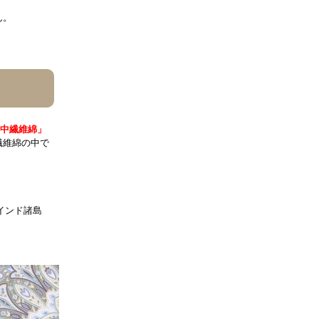
ん。
中繊維綿」
繊維綿の中で
インド諸島