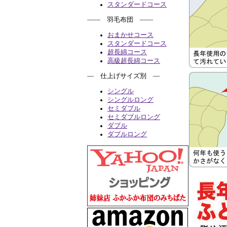
スタンダードコース
―― 羽毛布団 ――
おまかせコース
スタンダードコース
超長綿コース
高級超長綿コース
― 仕上げサイズ別 ―
シングル
シングルロング
セミダブル
セミダブルロング
ダブル
ダブルロング