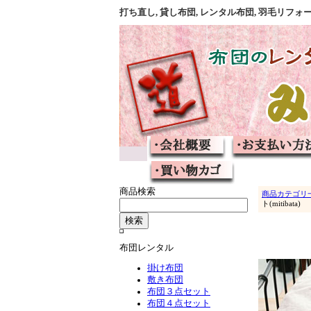
打ち直し, 貸し布団, レンタル布団, 羽毛リ
商品検索
商品カテゴリ
ト(mitibata)
布団レンタル
掛け布団
敷き布団
布団３点セット
布団４点セット