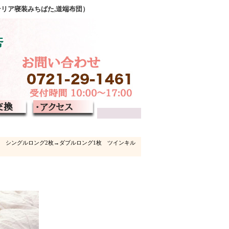
テリア寝装みちばた,道端布団）
 シングルロング2枚→ダブルロング1枚 ツインキル