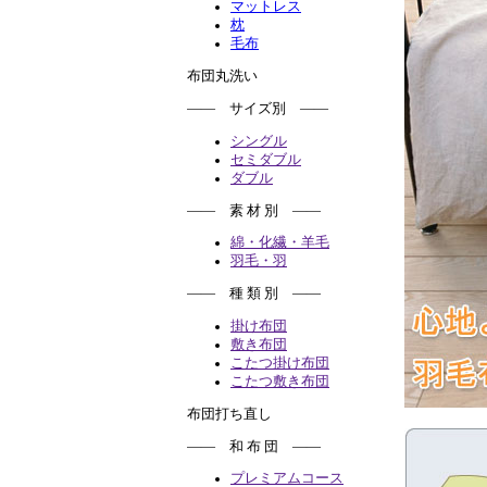
マットレス
枕
毛布
布団丸洗い
―― サイズ別 ――
シングル
セミダブル
ダブル
―― 素 材 別 ――
綿・化繊・羊毛
羽毛・羽
―― 種 類 別 ――
掛け布団
敷き布団
こたつ掛け布団
こたつ敷き布団
布団打ち直し
―― 和 布 団 ――
プレミアムコース