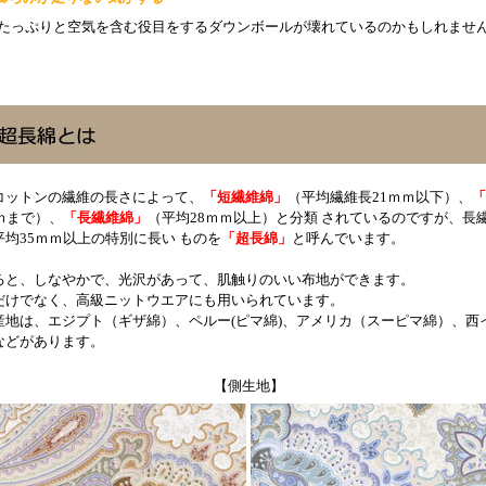
っぷりと空気を含む役目をするダウンボールが壊れているのかもしれませ
コットンの繊維の長さによって、
「短繊維綿」
（平均繊維長21ｍｍ以下）、
「
ｍまで）、
「長繊維綿」
（平均28ｍｍ以上）と分類 されているのですが、長
均35ｍｍ以上の特別に長い ものを
「超長綿」
と呼んでいます。
ると、しなやかで、光沢があって、肌触りのいい布地ができます。
だけでなく、高級ニットウエアにも用いられています。
産地は、エジプト（ギザ綿）、ペルー(ピマ綿)、アメリカ（スーピマ綿）、西
などがあります。
【側生地】