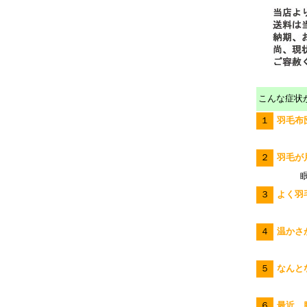
こんな症状
１
羽毛布
２
羽毛が
眠
３
よく羽
４
温かさ
５
なんと
６
最近、