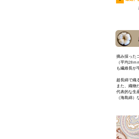
た
摘み採った
（平均28ｍ
も繊維長が平
超長綿で織
また、織物
代表的な生
（海島綿）