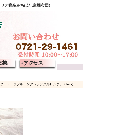
テリア寝装みちばた,道端布団）
ド ダブルロング→シングルロング(mitibata)