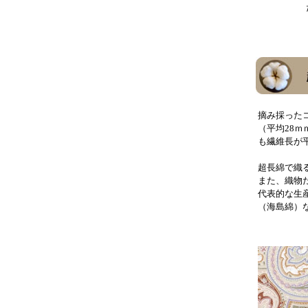
た
摘み採った
（平均28ｍ
も繊維長が平
超長綿で織
また、織物
代表的な生
（海島綿）