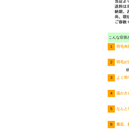
こんな症状
１
羽毛布
２
羽毛が
眠
３
よく羽
４
温かさ
５
なんと
６
最近、