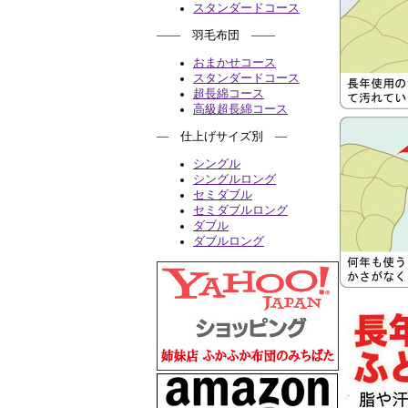
スタンダードコース
―― 羽毛布団 ――
おまかせコース
スタンダードコース
超長綿コース
高級超長綿コース
― 仕上げサイズ別 ―
シングル
シングルロング
セミダブル
セミダブルロング
ダブル
ダブルロング