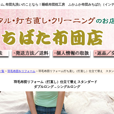
フォーム, 布団丸洗いのことなら！睡眠布団枕工房 ふかふか布団みちばた（イン
一覧
>
羽毛布団をリフォーム
> 羽毛布団リフォーム打ち直し（打直し）仕立て替え スタンダー
羽毛布団リフォーム（打直し）仕立て替え スタンダード
ダブルロング→シングルロング