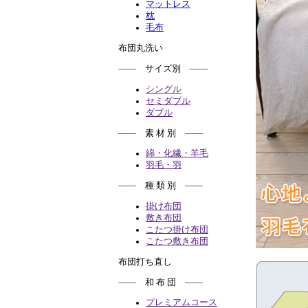
マットレス
枕
毛布
布団丸洗い
―― サイズ別 ――
シングル
セミダブル
ダブル
―― 素 材 別 ――
綿・化繊・羊毛
羽毛・羽
―― 種 類 別 ――
掛け布団
敷き布団
こたつ掛け布団
こたつ敷き布団
布団打ち直し
―― 和 布 団 ――
プレミアムコース