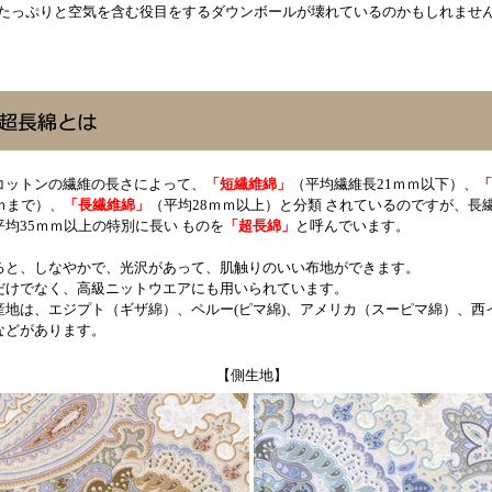
っぷりと空気を含む役目をするダウンボールが壊れているのかもしれませ
コットンの繊維の長さによって、
「短繊維綿」
（平均繊維長21ｍｍ以下）、
「
ｍまで）、
「長繊維綿」
（平均28ｍｍ以上）と分類 されているのですが、長
均35ｍｍ以上の特別に長い ものを
「超長綿」
と呼んでいます。
ると、しなやかで、光沢があって、肌触りのいい布地ができます。
だけでなく、高級ニットウエアにも用いられています。
産地は、エジプト（ギザ綿）、ペルー(ピマ綿)、アメリカ（スーピマ綿）、西
などがあります。
【側生地】