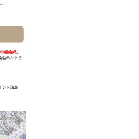
ん。
中繊維綿」
繊維綿の中で
インド諸島