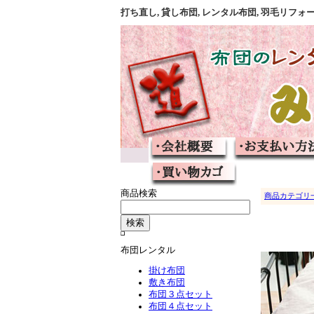
打ち直し, 貸し布団, レンタル布団, 羽毛リ
商品検索
商品カテゴリ
布団レンタル
掛け布団
敷き布団
布団３点セット
布団４点セット