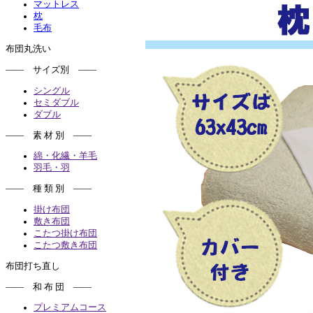
マットレス
枕
毛布
布団丸洗い
―― サイズ別 ――
シングル
セミダブル
ダブル
―― 素 材 別 ――
綿・化繊・羊毛
羽毛・羽
―― 種 類 別 ――
掛け布団
敷き布団
こたつ掛け布団
こたつ敷き布団
布団打ち直し
―― 和 布 団 ――
プレミアムコース