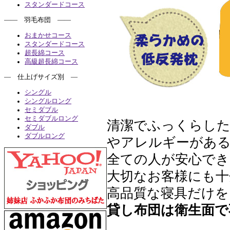
スタンダードコース
―― 羽毛布団 ――
おまかせコース
スタンダードコース
超長綿コース
高級超長綿コース
― 仕上げサイズ別 ―
シングル
シングルロング
セミダブル
セミダブルロング
清潔でふっくらし
ダブル
ダブルロング
やアレルギーがある
全ての人が安心でき
大切なお客様にも十
高品質な寝具だけを
貸し布団は衛生面で