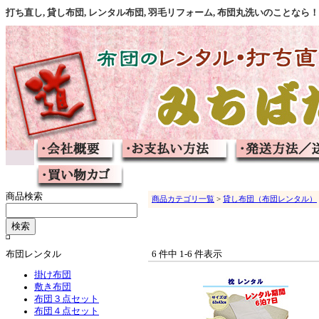
打ち直し, 貸し布団, レンタル布団, 羽毛リフォーム, 布団丸洗いのこと
商品検索
商品カテゴリ一覧
>
貸し布団（布団レンタル）
布団レンタル
6 件中 1-6 件表示
掛け布団
敷き布団
布団３点セット
布団４点セット