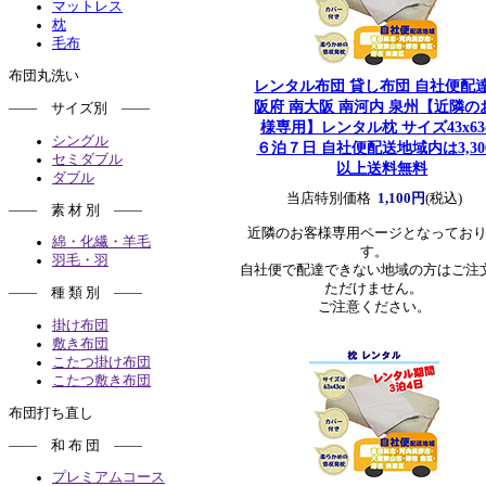
マットレス
枕
毛布
布団丸洗い
レンタル布団 貸し布団 自社便配達
阪府 南大阪 南河内 泉州
【近隣の
―― サイズ別 ――
様専用】レンタル枕 サイズ43x63
シングル
６泊７日 自社便配送地域内は3,30
セミダブル
以上送料無料
ダブル
当店特別価格
1,100円
(税込)
―― 素 材 別 ――
近隣のお客様専用ページとなってお
綿・化繊・羊毛
す。
羽毛・羽
自社便で配達できない地域の方はご注
ただけません。
―― 種 類 別 ――
ご注意ください。
掛け布団
敷き布団
こたつ掛け布団
こたつ敷き布団
布団打ち直し
―― 和 布 団 ――
プレミアムコース