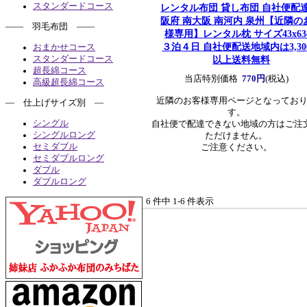
スタンダードコース
レンタル布団 貸し布団 自社便配達
阪府 南大阪 南河内 泉州
【近隣の
―― 羽毛布団 ――
様専用】レンタル枕 サイズ43x63
３泊４日 自社便配送地域内は3,30
おまかせコース
以上送料無料
スタンダードコース
超長綿コース
当店特別価格
770円
(税込)
高級超長綿コース
近隣のお客様専用ページとなってお
― 仕上げサイズ別 ―
す。
シングル
自社便で配達できない地域の方はご注
シングルロング
ただけません。
セミダブル
ご注意ください。
セミダブルロング
ダブル
ダブルロング
6 件中 1-6 件表示