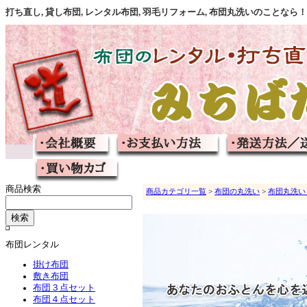
打ち直し, 貸し布団, レンタル布団, 羽毛リフォーム, 布団丸洗いのこと
商品検索
商品カテゴリ一覧
>
布団の丸洗い
>
布団丸洗い
布団レンタル
掛け布団
敷き布団
布団３点セット
布団４点セット