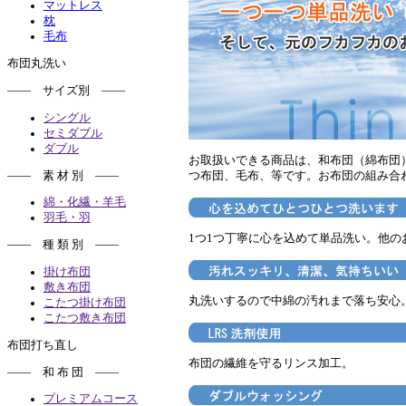
マットレス
枕
毛布
布団丸洗い
―― サイズ別 ――
シングル
セミダブル
ダブル
お取扱いできる商品は、和布団（綿布団
―― 素 材 別 ――
つ布団、毛布、等です。お布団の組み合
綿・化繊・羊毛
羽毛・羽
1つ1つ丁寧に心を込めて単品洗い。他
―― 種 類 別 ――
掛け布団
敷き布団
丸洗いするので中綿の汚れまで落ち安心
こたつ掛け布団
こたつ敷き布団
布団打ち直し
布団の繊維を守るリンス加工。
―― 和 布 団 ――
プレミアムコース