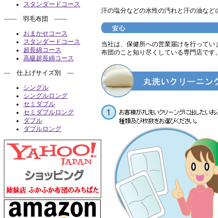
スタンダードコース
汗の塩分などの水性の汚れと汗の油など
―― 羽毛布団 ――
おまかせコース
スタンダードコース
当社は、保健所への営業届けを行ってい
超長綿コース
布団のこと知り尽くしている専門店です
高級超長綿コース
― 仕上げサイズ別 ―
シングル
シングルロング
セミダブル
セミダブルロング
ダブル
ダブルロング