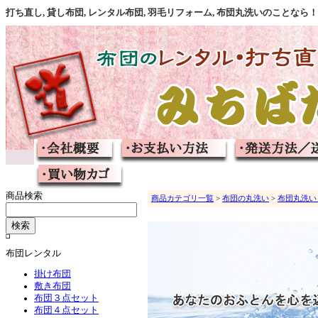
打ち直し, 貸し布団, レンタル布団, 羽毛リフォーム, 布団丸洗いのこと
商品検索
商品カテゴリ一覧
>
布団の丸洗い
>
布団丸洗い
布団レンタル
掛け布団
敷き布団
布団３点セット
布団４点セット