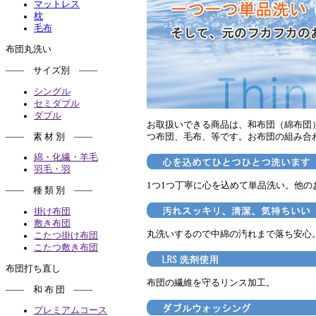
マットレス
枕
毛布
布団丸洗い
―― サイズ別 ――
シングル
セミダブル
ダブル
お取扱いできる商品は、和布団（綿布団
―― 素 材 別 ――
つ布団、毛布、等です。お布団の組み合
綿・化繊・羊毛
羽毛・羽
1つ1つ丁寧に心を込めて単品洗い。他
―― 種 類 別 ――
掛け布団
敷き布団
丸洗いするので中綿の汚れまで落ち安心
こたつ掛け布団
こたつ敷き布団
布団打ち直し
布団の繊維を守るリンス加工。
―― 和 布 団 ――
プレミアムコース