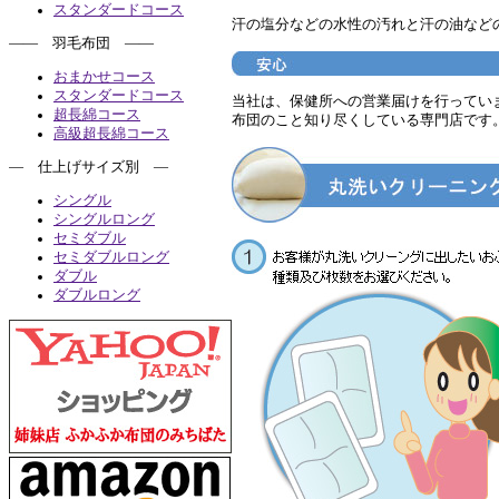
スタンダードコース
汗の塩分などの水性の汚れと汗の油など
―― 羽毛布団 ――
おまかせコース
スタンダードコース
当社は、保健所への営業届けを行ってい
超長綿コース
布団のこと知り尽くしている専門店です
高級超長綿コース
― 仕上げサイズ別 ―
シングル
シングルロング
セミダブル
セミダブルロング
ダブル
ダブルロング