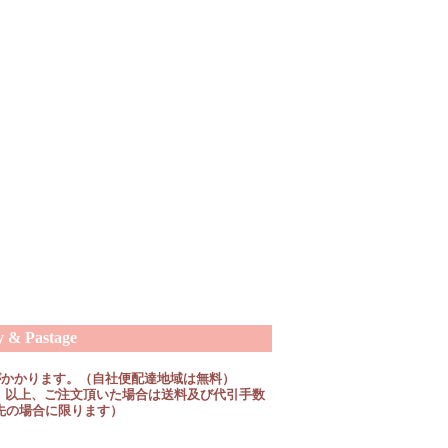
 Pastage
がかかります。（自社便配達地域は無料）
税抜）以上、ご注文頂いた場合は送料及び代引手数
先の場合に限ります）