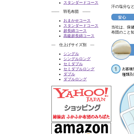
スタンダードコース
汗の塩分な
―― 羽毛布団 ――
おまかせコース
スタンダードコース
当社は、保
超長綿コース
布団のこと
高級超長綿コース
― 仕上げサイズ別 ―
シングル
シングルロング
セミダブル
セミダブルロング
ダブル
ダブルロング