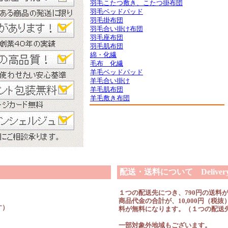
羽毛こたつ敷き、こたつ掛布団
羽毛ベッドパッド
羽毛掛布団
羽毛合い掛け布団
羽毛座布団
羽毛肌布団
綿・化繊
毛布 化繊
羊毛ベッドパッド
羊毛合い掛け
羊毛肌布団
羊毛敷き布団
配送・送料について Delivery &
１つの配送先につき、790円の送料
商品代金の合計が、10,000円（
す）
料が無料になります。（１つの配送
一部対象外地域もございます。