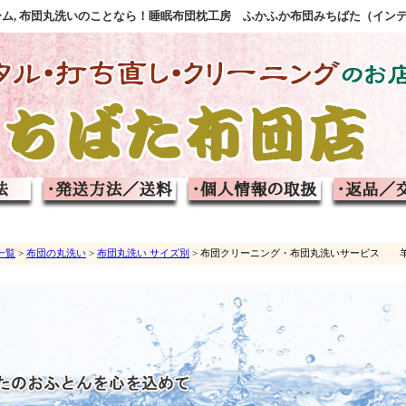
フォーム, 布団丸洗いのことなら！睡眠布団枕工房 ふかふか布団みちばた（イン
一覧
>
布団の丸洗い
>
布団丸洗い サイズ別
> 布団クリーニング・布団丸洗いサービス 羊毛敷