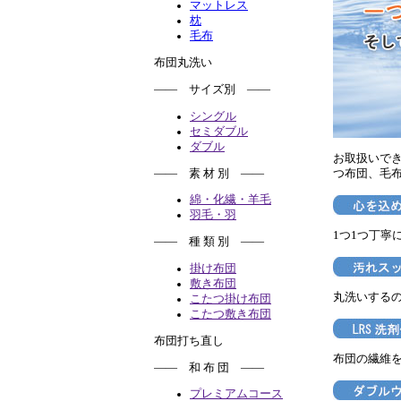
マットレス
枕
毛布
布団丸洗い
―― サイズ別 ――
シングル
セミダブル
ダブル
お取扱いで
―― 素 材 別 ――
つ布団、毛
綿・化繊・羊毛
羽毛・羽
1つ1つ丁寧
―― 種 類 別 ――
掛け布団
敷き布団
丸洗いする
こたつ掛け布団
こたつ敷き布団
布団打ち直し
布団の繊維
―― 和 布 団 ――
プレミアムコース