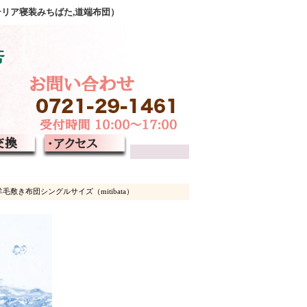
テリア寝装みちばた,道端布団）
き布団シングルサイズ（mitibata）