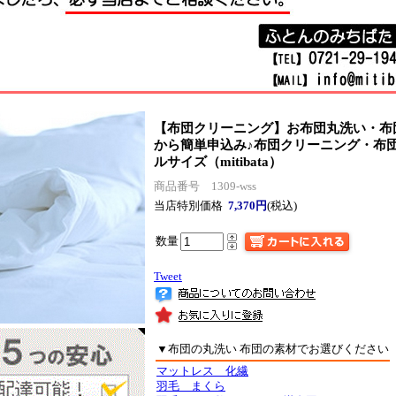
【布団クリーニング】お布団丸洗い・布
から簡単申込み♪
布団クリーニング・布
ルサイズ（mitibata）
商品番号 1309-wss
当店特別価格
7,370円
(税込)
数量
Tweet
▼布団の丸洗い 布団の素材でお選びください
マットレス 化繊
羽毛 まくら