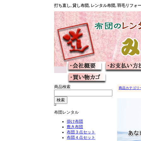
打ち直し, 貸し布団, レンタル布団, 羽毛リ
商品検索
商品カテゴリ
布団レンタル
掛け布団
敷き布団
布団３点セット
布団４点セット