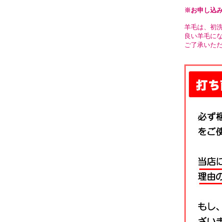
※お申し込
羊毛は、初洗
良い羊毛に
ご了承いた