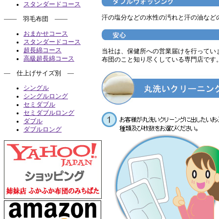
スタンダードコース
汗の塩分などの水性の汚れと汗の油など
―― 羽毛布団 ――
おまかせコース
スタンダードコース
超長綿コース
当社は、保健所への営業届けを行ってい
高級超長綿コース
布団のこと知り尽くしている専門店です
― 仕上げサイズ別 ―
シングル
シングルロング
セミダブル
セミダブルロング
ダブル
ダブルロング