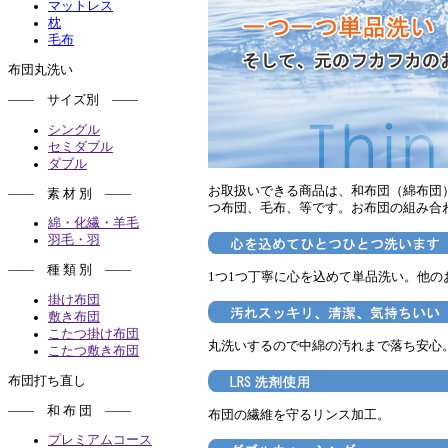
マットレス
枕
毛布
布団丸洗い
―― サイズ別 ――
シングル
セミダブル
ダブル
お取扱いできる商品は、和布団（綿布団
―― 素 材 別 ――
つ布団、毛布、等です。お布団の組み合
綿・化繊・羊毛
羽毛・羽
―― 種 類 別 ――
1つ1つ丁寧に心を込めて単品洗い。他
掛け布団
敷き布団
こたつ掛け布団
丸洗いするので中綿の汚れまで落ち安心
こたつ敷き布団
布団打ち直し
―― 和 布 団 ――
布団の繊維を守るリンス加工。
プレミアムコース