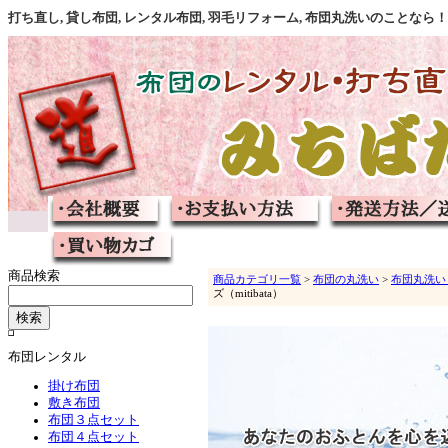
打ち直し, 貸し布団, レンタル布団, 羽毛リフォーム, 布団丸洗いのこと
商品検索
商品カテゴリ一覧
>
布団の丸洗い
>
布団丸洗い
ズ（mitibata）
布団レンタル
掛け布団
敷き布団
布団３点セット
布団４点セット