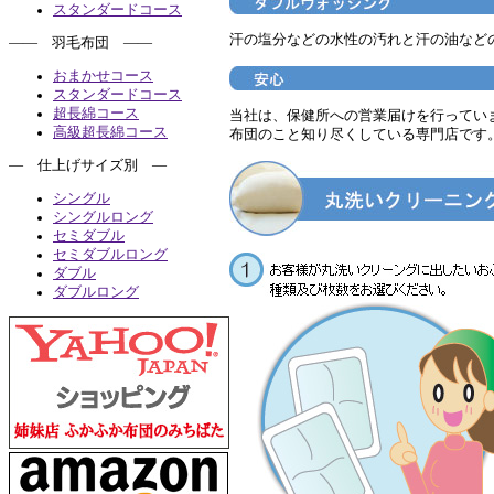
スタンダードコース
汗の塩分などの水性の汚れと汗の油など
―― 羽毛布団 ――
おまかせコース
スタンダードコース
超長綿コース
当社は、保健所への営業届けを行ってい
高級超長綿コース
布団のこと知り尽くしている専門店です
― 仕上げサイズ別 ―
シングル
シングルロング
セミダブル
セミダブルロング
ダブル
ダブルロング