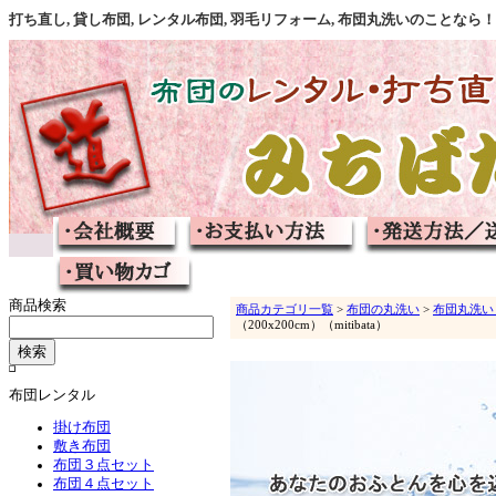
打ち直し, 貸し布団, レンタル布団, 羽毛リフォーム, 布団丸洗いのこと
商品検索
商品カテゴリ一覧
>
布団の丸洗い
>
布団丸洗い
（200x200cm）（mitibata）
布団レンタル
掛け布団
敷き布団
布団３点セット
布団４点セット