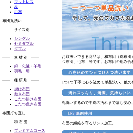
マットレス
枕
毛布
布団丸洗い
―― サイズ別 ――
シングル
セミダブル
ダブル
お取扱いできる商品は、和布団（綿布団
―― 素 材 別 ――
つ布団、毛布、等です。お布団の組み合
綿・化繊・羊毛
羽毛・羽
―― 種 類 別 ――
1つ1つ丁寧に心を込めて単品洗い。他
掛け布団
敷き布団
こたつ掛け布団
丸洗いするので中綿の汚れまで落ち安心
こたつ敷き布団
布団打ち直し
―― 和 布 団 ――
布団の繊維を守るリンス加工。
プレミアムコース