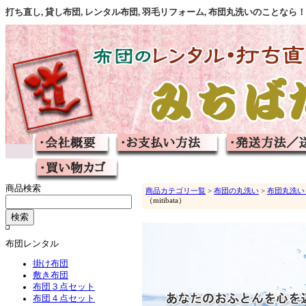
打ち直し, 貸し布団, レンタル布団, 羽毛リフォーム, 布団丸洗いのこと
商品検索
商品カテゴリ一覧
>
布団の丸洗い
>
布団丸洗い
（mitibata）
布団レンタル
掛け布団
敷き布団
布団３点セット
布団４点セット