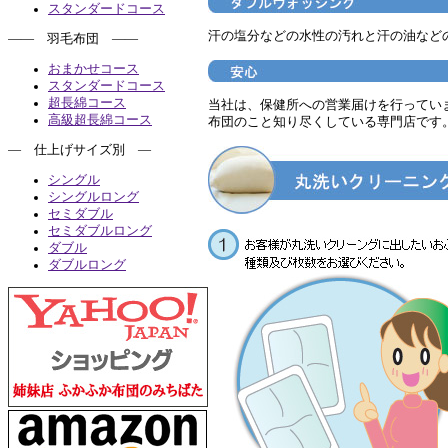
スタンダードコース
汗の塩分などの水性の汚れと汗の油など
―― 羽毛布団 ――
おまかせコース
スタンダードコース
超長綿コース
当社は、保健所への営業届けを行ってい
高級超長綿コース
布団のこと知り尽くしている専門店です
― 仕上げサイズ別 ―
シングル
シングルロング
セミダブル
セミダブルロング
ダブル
ダブルロング