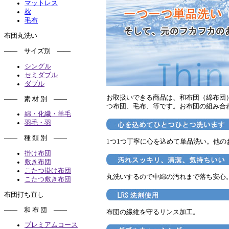
マットレス
枕
毛布
布団丸洗い
―― サイズ別 ――
シングル
セミダブル
ダブル
お取扱いできる商品は、和布団（綿布団
―― 素 材 別 ――
つ布団、毛布、等です。お布団の組み合
綿・化繊・羊毛
羽毛・羽
―― 種 類 別 ――
1つ1つ丁寧に心を込めて単品洗い。他
掛け布団
敷き布団
こたつ掛け布団
丸洗いするので中綿の汚れまで落ち安心
こたつ敷き布団
布団打ち直し
―― 和 布 団 ――
布団の繊維を守るリンス加工。
プレミアムコース