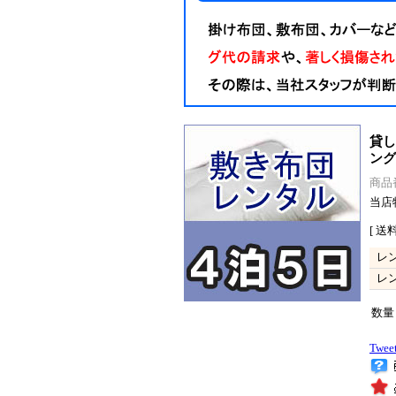
貸し
ング
商品番号
当店
[ 送
レ
レ
数量
Twee