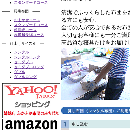
スタンダードコース
清潔でふっくらした布団を
―― 羽毛布団 ――
る方にも安心。
おまかせコース
スタンダードコース
全ての人が安心できるお布
超長綿コース
大切なお客様にも十分ご満
高級超長綿コース
高品質な寝具だけをお届け
― 仕上げサイズ別 ―
シングル
シングルロング
セミダブル
セミダブルロング
ダブル
ダブルロング