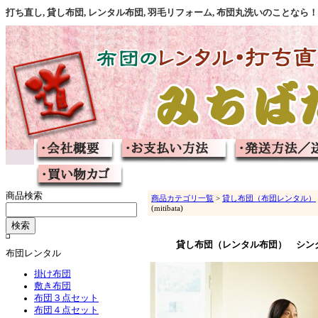
打ち直し, 貸し布団, レンタル布団, 羽毛リフォーム, 布団丸洗いのこと
商品検索
商品カテゴリ一覧
>
貸し布団（布団レンタル）
(mitibata)
貸し布団（レンタル布団） シン
布団レンタル
掛け布団
敷き布団
布団３点セット
布団４点セット