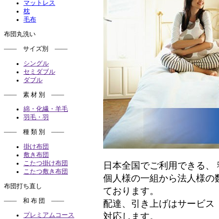
マットレス
枕
毛布
布団丸洗い
―― サイズ別 ――
シングル
セミダブル
ダブル
―― 素 材 別 ――
綿・化繊・羊毛
羽毛・羽
―― 種 類 別 ――
掛け布団
敷き布団
こたつ掛け布団
日本全国でご利用できる、
こたつ敷き布団
個人様の一組から法人様の
布団打ち直し
ております。
―― 和 布 団 ――
配達、引き上げはサービス
対応します。
プレミアムコース