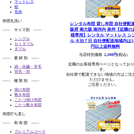
マットレス
枕
毛布
布団丸洗い
レンタル布団 貸し布団 自社便配達
阪府 南大阪 南河内 泉州
【近隣の
―― サイズ別 ――
様専用】レンタル マットレス シ
シングル
ル ６泊７日 自社便配送地域内は3,3
セミダブル
円以上送料無料
ダブル
当店特別価格
2,200円
(税込)
―― 素 材 別 ――
近隣のお客様専用ページとなってお
綿・化繊・羊毛
す。
羽毛・羽
自社便で配達できない地域の方はご注
ただけません。
―― 種 類 別 ――
ご注意ください。
掛け布団
敷き布団
こたつ掛け布団
こたつ敷き布団
布団打ち直し
―― 和 布 団 ――
プレミアムコース