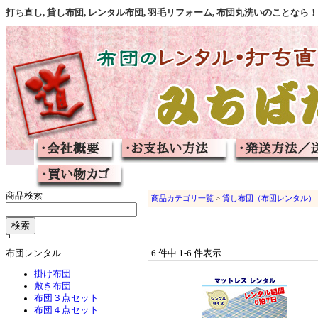
打ち直し, 貸し布団, レンタル布団, 羽毛リフォーム, 布団丸洗いのこと
商品検索
商品カテゴリ一覧
>
貸し布団（布団レンタル）
布団レンタル
6 件中 1-6 件表示
掛け布団
敷き布団
布団３点セット
布団４点セット