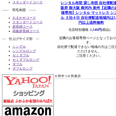
スタンダードコース
レンタル布団 貸し布団 自社便配達
阪府 南大阪 南河内 泉州
【近隣の
―― 羽毛布団 ――
様専用】レンタル マットレス シ
ル ３泊４日 自社便配送地域内は3,3
おまかせコース
円以上送料無料
スタンダードコース
超長綿コース
当店特別価格
1,540円
(税込)
高級超長綿コース
近隣のお客様専用ページとなってお
― 仕上げサイズ別 ―
す。
シングル
自社便で配達できない地域の方はご注
シングルロング
ただけません。
セミダブル
ご注意ください。
セミダブルロング
ダブル
ダブルロング
6 件中 1-6 件表示