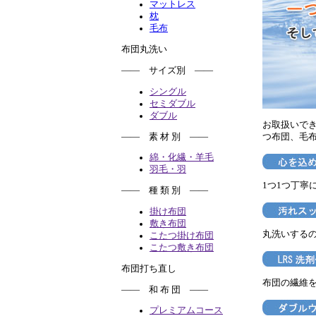
マットレス
枕
毛布
布団丸洗い
―― サイズ別 ――
シングル
セミダブル
ダブル
お取扱いで
―― 素 材 別 ――
つ布団、毛
綿・化繊・羊毛
羽毛・羽
1つ1つ丁寧
―― 種 類 別 ――
掛け布団
敷き布団
丸洗いする
こたつ掛け布団
こたつ敷き布団
布団打ち直し
布団の繊維
―― 和 布 団 ――
プレミアムコース