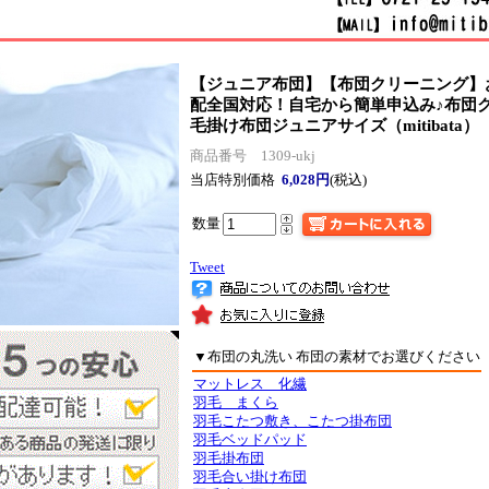
【ジュニア布団】【布団クリーニング】
配全国対応！自宅から簡単申込み♪
布団
毛掛け布団ジュニアサイズ（mitibata）
商品番号 1309-ukj
当店特別価格
6,028円
(税込)
数量
Tweet
▼布団の丸洗い 布団の素材でお選びください
マットレス 化繊
羽毛 まくら
羽毛こたつ敷き、こたつ掛布団
羽毛ベッドパッド
羽毛掛布団
羽毛合い掛け布団