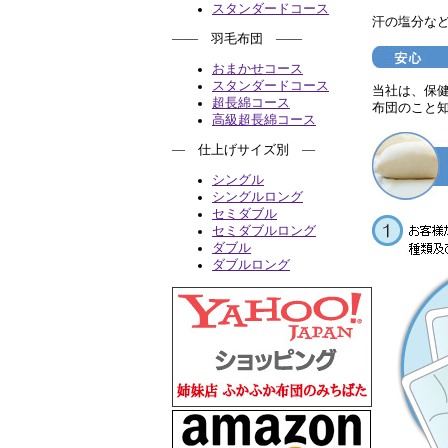
スタンダードコース
汗の塩分な
―― 羽毛布団 ――
おまかせコース
スタンダードコース
当社は、保
超長綿コース
布団のこと
高級超長綿コース
― 仕上げサイズ別 ―
シングル
シングルロング
セミダブル
セミダブルロング
ダブル
ダブルロング