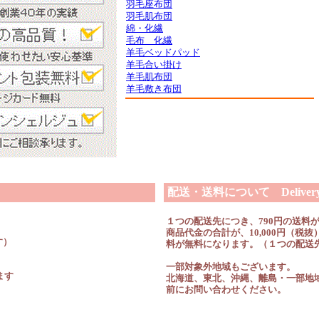
羽毛座布団
羽毛肌布団
綿・化繊
毛布 化繊
羊毛ベッドパッド
羊毛合い掛け
羊毛肌布団
羊毛敷き布団
配送・送料について Delivery &
１つの配送先につき、790円の送料
商品代金の合計が、10,000円（
す）
料が無料になります。（１つの配送
一部対象外地域もございます。
ます
北海道、東北、沖縄、離島・一部地
前にお問い合わせください。