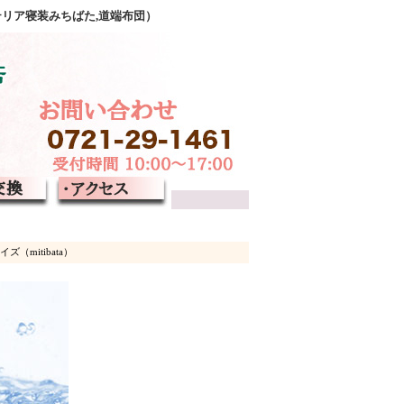
テリア寝装みちばた,道端布団）
mitibata）