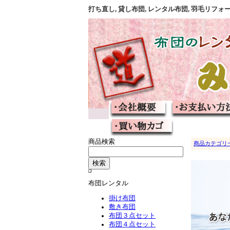
打ち直し, 貸し布団, レンタル布団, 羽毛リ
商品検索
商品カテゴリ
布団レンタル
掛け布団
敷き布団
布団３点セット
布団４点セット