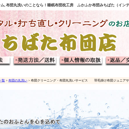
フォーム, 布団丸洗いのことなら！睡眠布団枕工房 ふかふか布団みちばた（イン
一覧
>
布団の丸洗い
> 布団クリーニング・布団丸洗いサービス 羽毛掛け布団ジュニアサイズ（