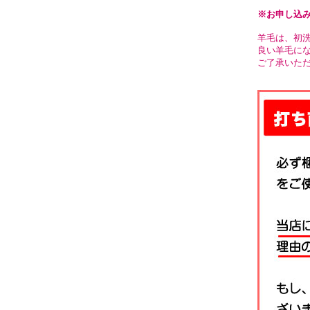
※お申し込
羊毛は、初洗
良い羊毛に
ご了承いた