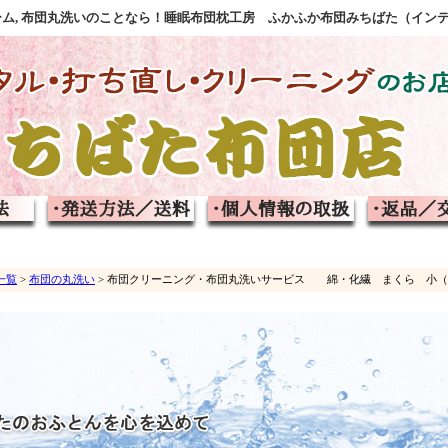
フォーム, 布団丸洗いのことなら！睡眠布団枕工房 ふかふか布団みちばた（イン
一覧
>
布団の丸洗い
> 布団クリーニング・布団丸洗いサービス 綿・化繊 まくら 小（43x63