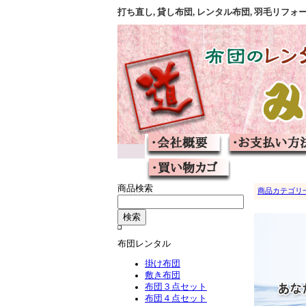
打ち直し, 貸し布団, レンタル布団, 羽毛リ
商品検索
商品カテゴリ
布団レンタル
掛け布団
敷き布団
布団３点セット
布団４点セット