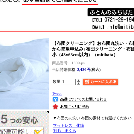
【布団クリーニング】お布団丸洗い・布
から簡単申込み♪
布団クリーニング・
小（43x63cm以内）（mitibata）
商品番号 1309-ps
当店特別価格
2,420円
(税込)
数量
Tweet
▼布団の丸洗い 布団の素材でお選びください
マットレス 化繊
羽毛 まくら