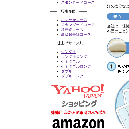
スタンダードコース
汗の塩分な
―― 羽毛布団 ――
おまかせコース
スタンダードコース
当社は、保
超長綿コース
布団のこと
高級超長綿コース
― 仕上げサイズ別 ―
シングル
シングルロング
セミダブル
セミダブルロング
ダブル
ダブルロング