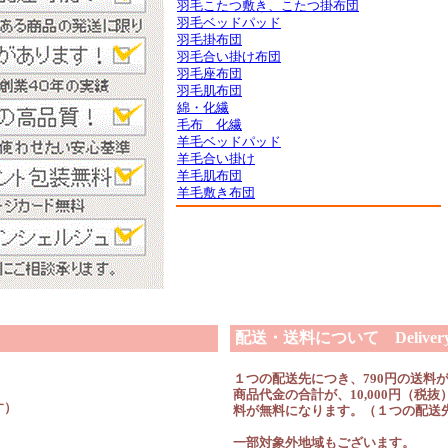
羽毛こたつ敷き、こたつ掛布団
羽毛ベッドパッド
羽毛掛布団
羽毛合い掛け布団
羽毛座布団
羽毛肌布団
綿・化繊
毛布 化繊
羊毛ベッドパッド
羊毛合い掛け
羊毛肌布団
羊毛敷き布団
配送・送料について Delivery &
１つの配送先につき、790円の送料
商品代金の合計が、10,000円（
す）
料が無料になります。（１つの配送
一部対象外地域もございます。