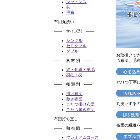
マットレス
枕
毛布
布団丸洗い
―― サイズ別 ――
シングル
セミダブル
ダブル
お取扱いで
―― 素 材 別 ――
つ布団、毛
綿・化繊・羊毛
羽毛・羽
1つ1つ丁寧
―― 種 類 別 ――
掛け布団
敷き布団
丸洗いする
こたつ掛け布団
こたつ敷き布団
布団打ち直し
布団の繊維
―― 和 布 団 ――
プレミアムコース