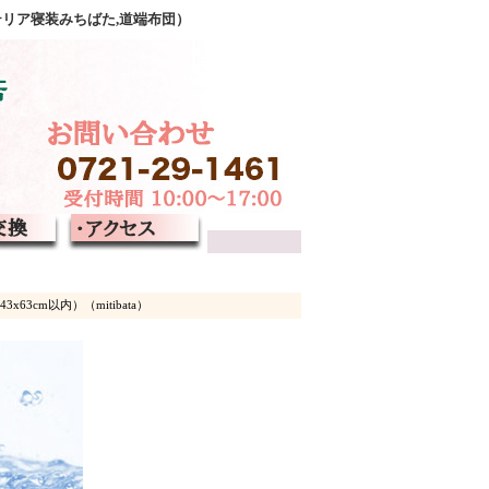
テリア寝装みちばた,道端布団）
cm以内）（mitibata）