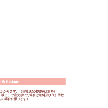
 Pastage
がかかります。（自社便配達地域は無料）
税抜）以上、ご注文頂いた場合は送料及び代引手数
先の場合に限ります）