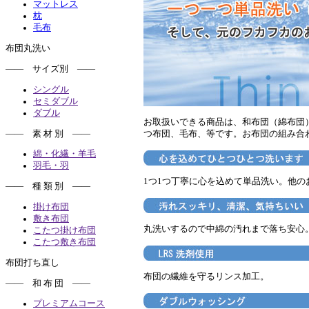
マットレス
枕
毛布
布団丸洗い
―― サイズ別 ――
シングル
セミダブル
ダブル
お取扱いできる商品は、和布団（綿布団
―― 素 材 別 ――
つ布団、毛布、等です。お布団の組み合
綿・化繊・羊毛
羽毛・羽
1つ1つ丁寧に心を込めて単品洗い。他
―― 種 類 別 ――
掛け布団
敷き布団
丸洗いするので中綿の汚れまで落ち安心
こたつ掛け布団
こたつ敷き布団
布団打ち直し
布団の繊維を守るリンス加工。
―― 和 布 団 ――
プレミアムコース