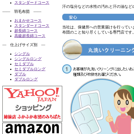
スタンダードコース
汗の塩分などの水性の汚れと汗の油など
―― 羽毛布団 ――
おまかせコース
スタンダードコース
当社は、保健所への営業届けを行ってい
超長綿コース
布団のこと知り尽くしている専門店です
高級超長綿コース
― 仕上げサイズ別 ―
シングル
シングルロング
セミダブル
セミダブルロング
ダブル
ダブルロング