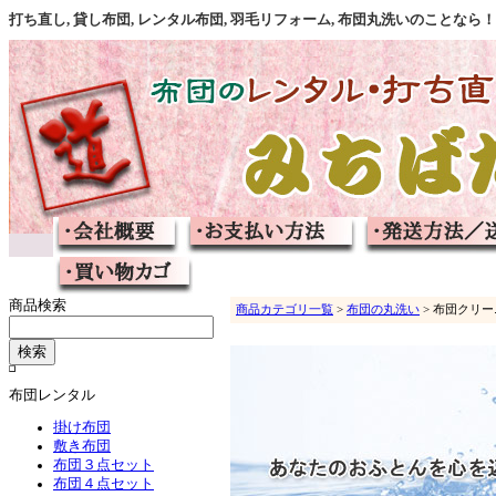
打ち直し, 貸し布団, レンタル布団, 羽毛リフォーム, 布団丸洗いのこと
商品検索
商品カテゴリ一覧
>
布団の丸洗い
> 布団クリ
布団レンタル
掛け布団
敷き布団
布団３点セット
布団４点セット