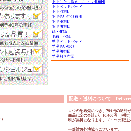
羽毛こたつ敷き、こたつ掛布団
羽毛ベッドパッド
羽毛掛布団
羽毛合い掛け布団
羽毛座布団
羽毛肌布団
綿・化繊
毛布 化繊
羊毛ベッドパッド
羊毛合い掛け
羊毛肌布団
羊毛敷き布団
配送・送料について Delivery &
１つの配送先につき、790円の送料
商品代金の合計が、10,000円（
す）
料が無料になります。（１つの配送
一部対象外地域もございます。