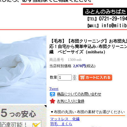
【毛布】【布団クリーニング】お布団丸
応！自宅から簡単申込み♪
布団クリーニ
繊 ベビーサイズ（mitibata）
商品番号 1309-mb
当店特別価格
2,970円
(税込)
数量
Tweet
▼布団の丸洗い 布団の素材でお選びください
マットレス 化繊
羽毛 まくら