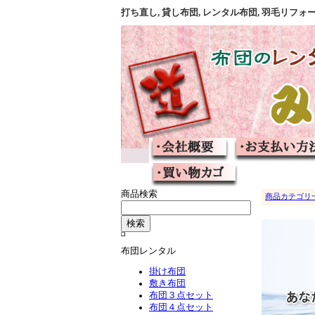
打ち直し, 貸し布団, レンタル布団, 羽毛リ
商品検索
商品カテゴリ
布団レンタル
掛け布団
敷き布団
布団３点セット
布団４点セット