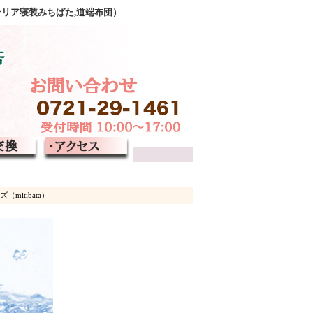
テリア寝装みちばた,道端布団）
itibata）