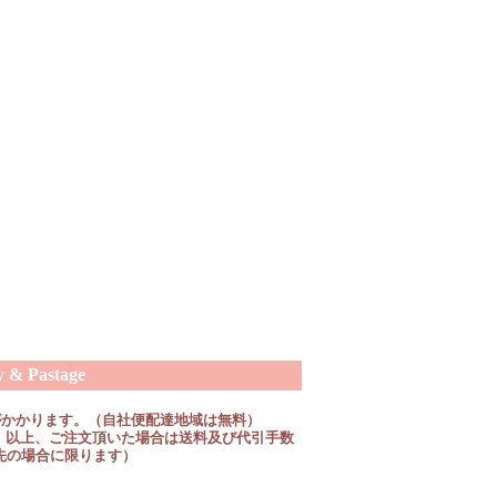
 Pastage
がかかります。（自社便配達地域は無料）
税抜）以上、ご注文頂いた場合は送料及び代引手数
先の場合に限ります）