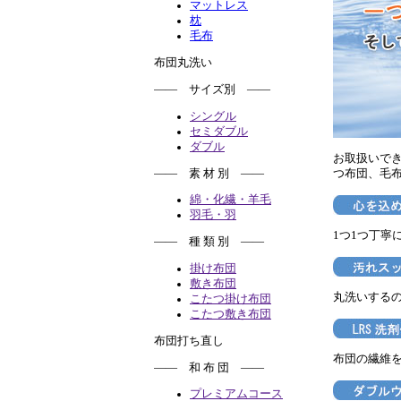
マットレス
枕
毛布
布団丸洗い
―― サイズ別 ――
シングル
セミダブル
ダブル
お取扱いで
―― 素 材 別 ――
つ布団、毛
綿・化繊・羊毛
羽毛・羽
1つ1つ丁寧
―― 種 類 別 ――
掛け布団
敷き布団
丸洗いする
こたつ掛け布団
こたつ敷き布団
布団打ち直し
布団の繊維
―― 和 布 団 ――
プレミアムコース