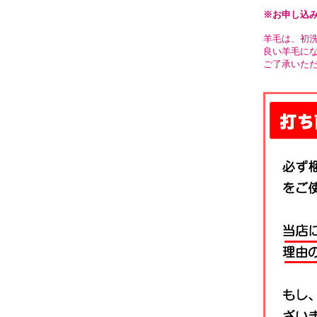
※お申し込
羊毛は、初洗
良い羊毛に
ご了承いた