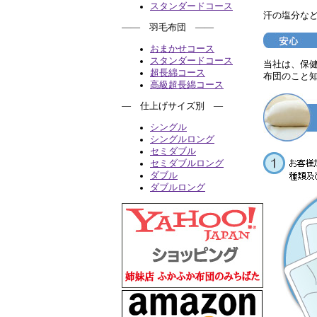
スタンダードコース
汗の塩分な
―― 羽毛布団 ――
おまかせコース
スタンダードコース
当社は、保
超長綿コース
布団のこと
高級超長綿コース
― 仕上げサイズ別 ―
シングル
シングルロング
セミダブル
セミダブルロング
ダブル
ダブルロング