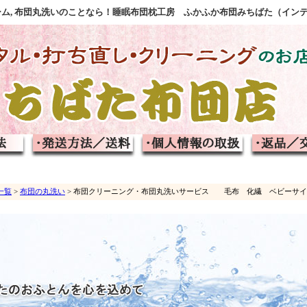
フォーム, 布団丸洗いのことなら！睡眠布団枕工房 ふかふか布団みちばた（イン
一覧
>
布団の丸洗い
> 布団クリーニング・布団丸洗いサービス 毛布 化繊 ベビーサイズ（m