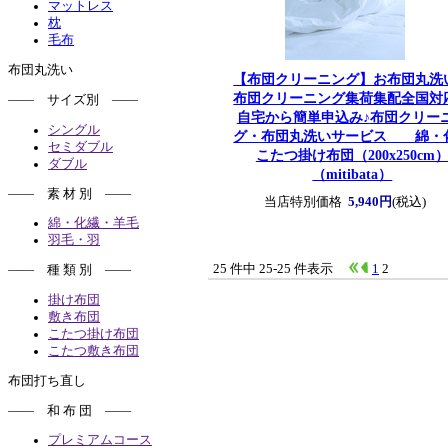
マットレス
枕
毛布
布団丸洗い
【布団クリーニング】お布団丸洗
布団クリーニング集荷集配全国対
―― サイズ別 ――
自宅から簡単申込み♪
布団クリー
シングル
グ・布団丸洗いサービス 綿・
セミダブル
こたつ掛け布団（200x250cm
ダブル
（mitibata）
―― 素 材 別 ――
当店特別価格
5,940円
(税込)
綿・化繊・羊毛
羽毛・羽
25 件中 25-25 件表示
1
2
―― 種 類 別 ――
掛け布団
敷き布団
こたつ掛け布団
こたつ敷き布団
布団打ち直し
―― 和 布 団 ――
プレミアムコース