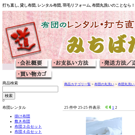
打ち直し, 貸し布団, レンタル布団, 羽毛リフォーム, 布団丸洗いのこと
商品検索
商品カテゴリ一覧
>
布団の丸洗い
>
布団丸洗い
布団レンタル
25 件中 25-25 件表示
1
2
掛け布団
敷き布団
布団３点セット
布団４点セット